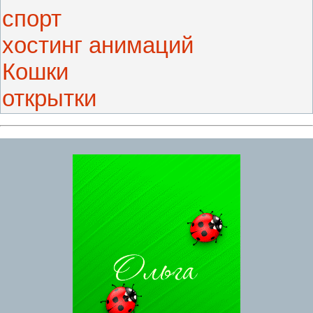
спорт
хостинг анимаций
Кошки
открытки