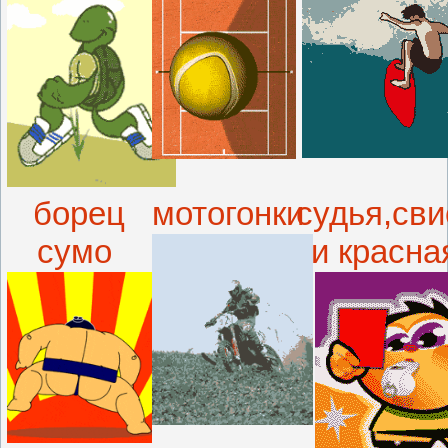
борец
мотогонки
судья,сви
сумо
и красная