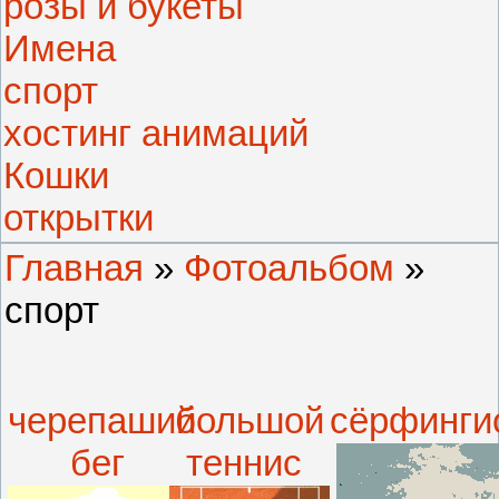
розы и букеты
Имена
спорт
хостинг анимаций
Кошки
открытки
Главная
»
Фотоальбом
»
спорт
черепаший
большой
сёрфинги
бег
теннис