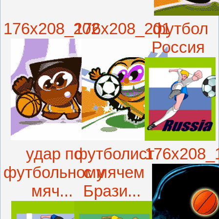
176x208_202
176x208_201
футбол
Россия
удар по
футболист
176x208_
футбольному
с мячем
мяч...
Брази...