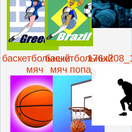
баскетбольный
баскетбольный
176x208_
мяч
мяч попад...