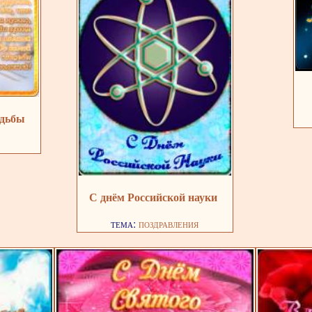
адьбы
С днём Российской науки
тема:
поздравления