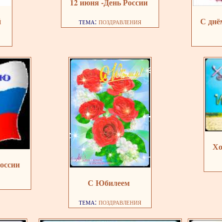
12 июня -День России
С днё
й
тема:
поздравления
Хо
России
С Юбилеем
тема:
поздравления