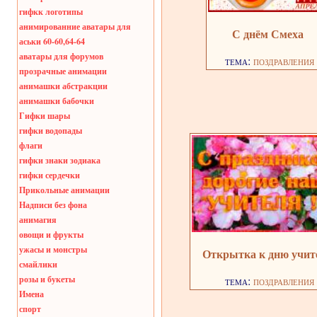
гифкк логотипы
анимированние аватары для
С днём Смеха
аськи 60-60,64-64
аватары для форумов
тема:
поздравления
прозрачные анимации
анимашки абстракции
анимашки бабочки
Гифки шары
гифки водопады
флаги
гифки знаки зодиака
гифки сердечки
Прикольные анимации
Надписи без фона
анимагия
овощи и фрукты
ужасы и монстры
Открытка к дню учи
смайлики
розы и букеты
тема:
поздравления
Имена
спорт