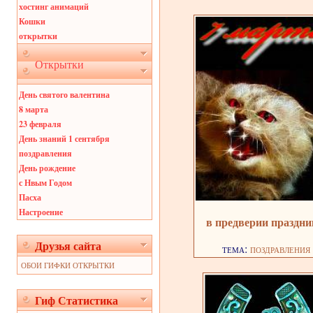
хостинг анимаций
Кошки
открытки
Открытки
День святого валентина
8 марта
23 февраля
День знаний 1 сентября
поздравления
День рождение
с Нвым Годом
Пасха
Настроение
в предверии праздн
Друзья сайта
тема:
поздравления
ОБОИ ГИФКИ ОТКРЫТКИ
Гиф Статистика