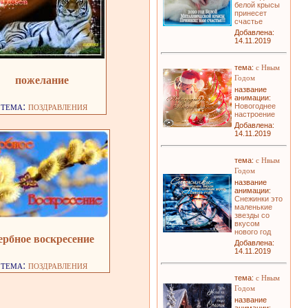
белой крысы
принесет
счастье
Добавлена:
14.11.2019
с Нвым
тема:
пожелание
Годом
название
анимации:
тема:
поздравления
Новогоднее
настроение
Добавлена:
14.11.2019
с Нвым
тема:
Годом
название
анимации:
Снежинки это
маленькие
звезды со
вкусом
нового год
ербное воскресение
Добавлена:
14.11.2019
тема:
поздравления
с Нвым
тема:
Годом
название