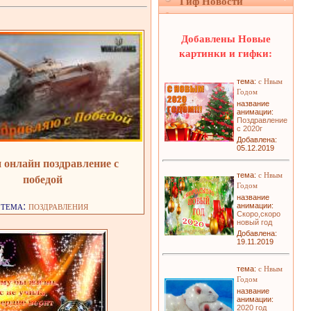
Гиф Новости
Добавлены Новые
картинки и гифки:
с Нвым
тема:
Годом
название
анимации:
Поздравление
с 2020г
Добавлена:
05.12.2019
 онлайн поздравление с
с Нвым
победой
тема:
Годом
название
тема:
поздравления
анимации:
Скоро,скоро
новый год
Добавлена:
19.11.2019
с Нвым
тема:
Годом
название
анимации:
2020 год