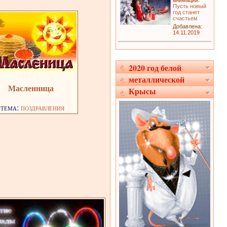
анимации:
Пусть новый
год станет
счастьем
Добавлена:
14.11.2019
2020 год белой
металлической
Масленница
Крысы
тема:
поздравления