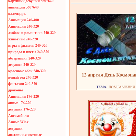
картинки девушки 360*640
анимации 360*640
календарь
Анимации 240-400
Анимации 240-320
любовь и романтика 240-320
животные 240-320
игры и фильмы 240-320
природа и цветы 240-320
абстракция 240-320
девушки 240-320
красивые обои 240-320
12 апреля День Космон
новый год 240-320
фантазии 240-320
тема:
поздравления
драконы
Анимации 176-220
аниме 176-220
девушки 176-220
Автомобили
Аниме Winx
девушки
аватарки-животные