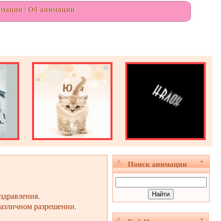
имации
|
Об анимации
Поиск анимации
здравления.
различном разрешении.