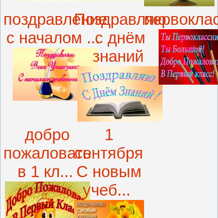
поздравление
Поздравляю
первокла
с началом ...
с днём
знаний
добро
1
пожаловать
сентября
в 1 кл...
С новым
учеб...