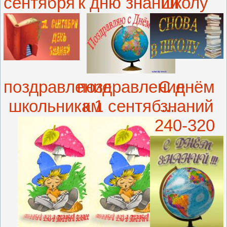
сентября
к дню знаний
школу
поздравление
поздравление
С днём
школьникам
к 1 сентяб...
знаний
240-320