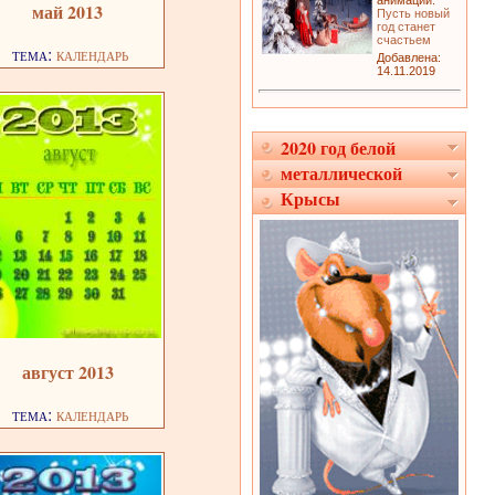
анимации:
май 2013
Пусть новый
год станет
счастьем
тема:
календарь
Добавлена:
14.11.2019
2020 год белой
металлической
Крысы
август 2013
тема:
календарь