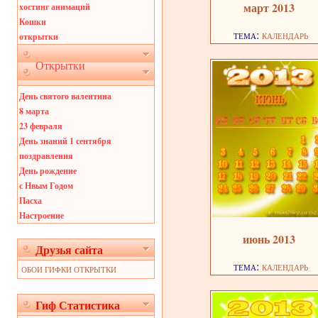
март 2013
хостинг анимаций
Кошки
тема:
календарь
открытки
Открытки
День святого валентина
8 марта
23 февраля
День знаний 1 сентября
поздравления
День рождение
с Нвым Годом
Пасха
Настроение
июнь 2013
Друзья сайта
тема:
календарь
ОБОИ ГИФКИ ОТКРЫТКИ
Гиф Статистика