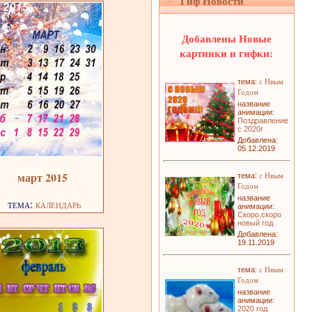
Гиф Новости
Добавлены Новые
картинки и гифки:
с Нвым
тема:
Годом
название
анимации:
Поздравление
с 2020г
Добавлена:
05.12.2019
март 2015
с Нвым
тема:
Годом
название
тема:
календарь
анимации:
Скоро,скоро
новый год
Добавлена:
19.11.2019
с Нвым
тема:
Годом
название
анимации:
2020 год