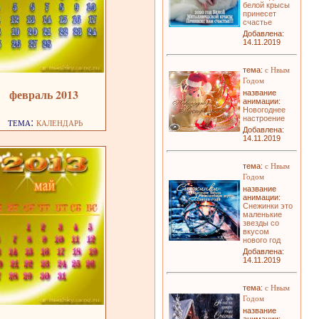
белой крысы
принесет
счастье
Добавлена:
14.11.2019
с Нвым
тема:
Годом
февраль 2013
название
анимации:
Новогоднее
настроение
тема:
календарь
Добавлена:
14.11.2019
с Нвым
тема:
Годом
название
анимации:
Снежинки это
маленькие
звезды со
вкусом
нового год
Добавлена:
14.11.2019
с Нвым
тема:
Годом
название