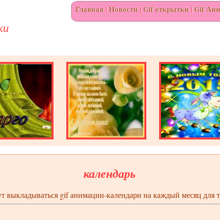
Главная
|
Новости
|
Gif открытки
|
Gif Ан
ки
календарь
ут выкладываться gif анимации-календари на каждый месяц для 