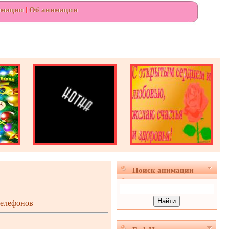
имации
|
Об анимации
Поиск анимации
телефонов