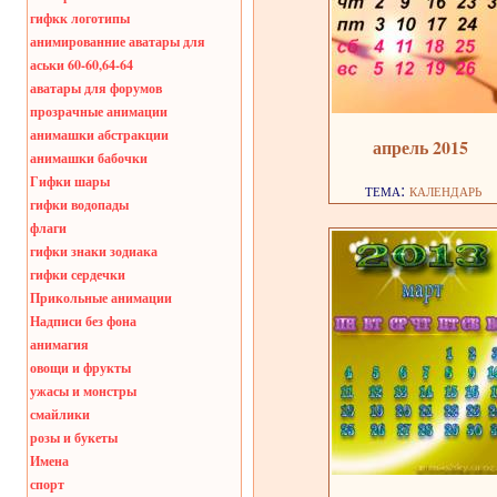
гифкк логотипы
анимированние аватары для
аськи 60-60,64-64
аватары для форумов
прозрачные анимации
анимашки абстракции
апрель 2015
анимашки бабочки
Гифки шары
тема:
календарь
гифки водопады
флаги
гифки знаки зодиака
гифки сердечки
Прикольные анимации
Надписи без фона
анимагия
овощи и фрукты
ужасы и монстры
смайлики
розы и букеты
Имена
спорт