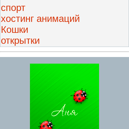
спорт
хостинг анимаций
Кошки
открытки