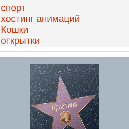
спорт
хостинг анимаций
Кошки
открытки