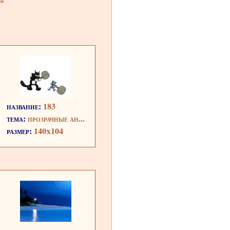
»
название:
183
тема:
прозрачные ан...
размер:
140x104