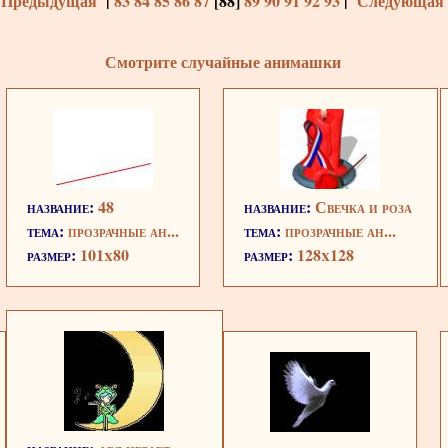
 Предыдущая
|
83
84
85
86
87
[
88
]
89
90
91
92
93
|
Следующая 
Смотрите случайные анимашки
название:
48
название:
Свечка и роза
тема:
прозрачные ан...
тема:
прозрачные ан...
размер:
101x80
размер:
128x128