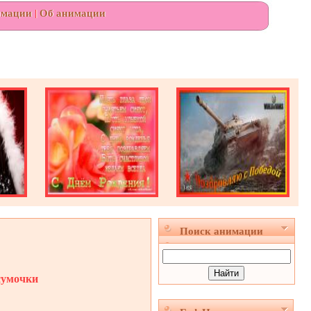
имации
|
Об анимации
Поиск анимации
сумочки