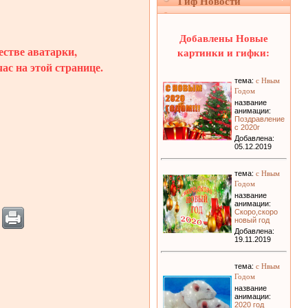
Гиф Новости
Добавлены Новые
естве аватарки,
картинки и гифки:
ас на этой странице.
с Нвым
тема:
Годом
название
анимации:
Поздравление
с 2020г
Добавлена:
05.12.2019
с Нвым
тема:
Годом
название
анимации:
Скоро,скоро
новый год
Добавлена:
19.11.2019
с Нвым
тема:
Годом
название
анимации:
2020 год