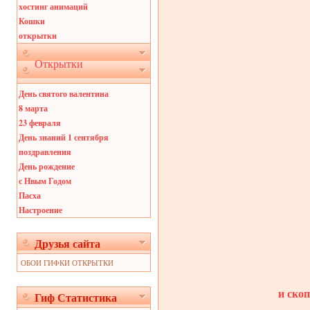
хостинг анимаций
Кошки
открытки
Открытки
День святого валентина
8 марта
23 февраля
День знаний 1 сентября
поздравления
День рождение
с Нвым Годом
Пасха
Настроение
Друзья сайта
ОБОИ ГИФКИ ОТКРЫТКИ
и ско
Гиф Статистика