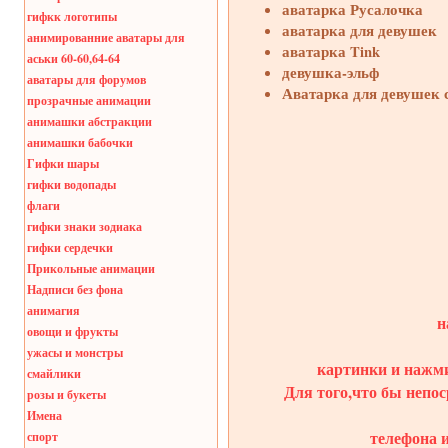
аватарка Русалочка
гифкк логотипы
аватарка для девушек
анимированние аватары для
аватарка Tink
аськи 60-60,64-64
девушка-эльф
аватары для форумов
Аватарка для девушек 
прозрачные анимации
анимашки абстракции
анимашки бабочки
Гифки шары
гифки водопады
флаги
гифки знаки зодиака
гифки сердечки
Прикольные анимации
Надписи без фона
анимагия
н
овощи и фрукты
ужасы и монстры
картинки и нажми
смайлики
Для того,что бы непос
розы и букеты
Имена
телефона 
спорт