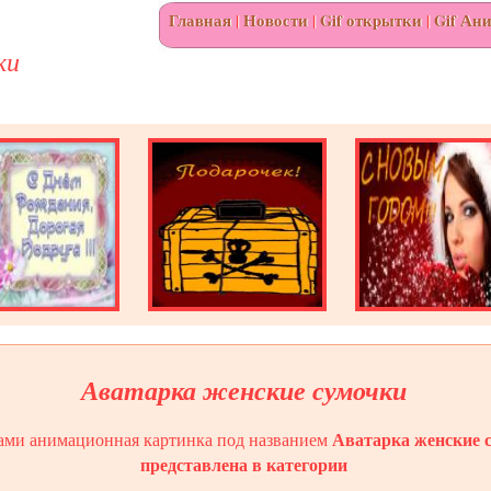
Главная
|
Новости
|
Gif открытки
|
Gif Ан
ки
Аватарка женские сумочки
Аватарка женские 
ами анимационная картинка под названием
представлена в категории