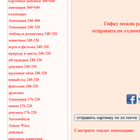
картинки девушки 360*640
анимации 360*640
календарь
Анимации 240-400
Гифку можно ра
Анимации 240-320
отправить по эл.поч
любовь и романтика 240-320
животные 240-320
игры и фильмы 240-320
природа и цветы 240-320
абстракция 240-320
девушки 240-320
красивые обои 240-320
новый год 240-320
фантазии 240-320
драконы
Анимации 176-220
аниме 176-220
девушки 176-220
Автомобили
Аниме Winx
Cмотрите также анимации:
девушки
аватарки-животные