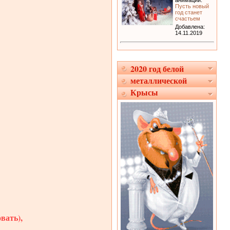
анимации:
Пусть новый
год станет
счастьем
Добавлена:
14.11.2019
2020 год белой
металлической
Крысы
вать),