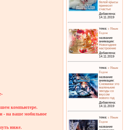
белой крысы
принесет
счастье
Добавлена:
14.11.2019
с Нвым
тема:
Годом
название
анимации:
Новогоднее
настроение
Добавлена:
14.11.2019
с Нвым
тема:
Годом
название
анимации:
Снежинки это
маленькие
звезды со
-
вкусом
нового год
Добавлена:
вашем компьютере.
14.11.2019
и - на ваше мобильное
с Нвым
тема:
Годом
чуть ниже.
название