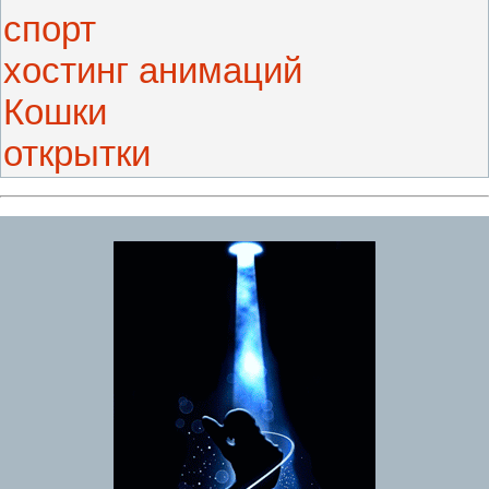
спорт
хостинг анимаций
Кошки
открытки