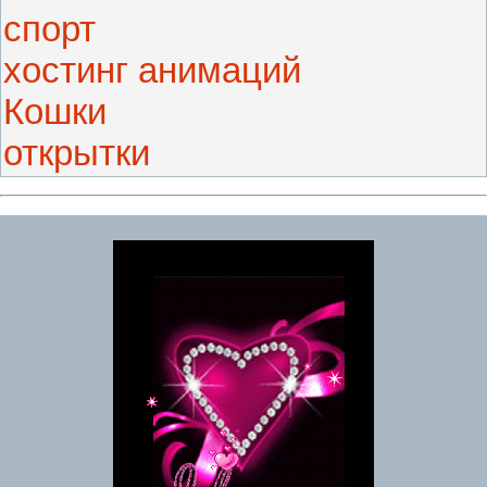
спорт
хостинг анимаций
Кошки
открытки