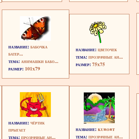
название:
бабочка
название:
цветочек
батер...
тема:
прозрачные ан...
тема:
анимашки бабо...
размер:
75x75
размер:
101x79
название:
чёртик
название:
kurort
прыгает
тема:
прозрачные ан...
тема:
прозрачные ан...