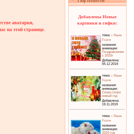
Гиф Новости
Добавлены Новые
естве аватарки,
картинки и гифки:
ас на этой странице.
с Нвым
тема:
Годом
название
анимации:
Поздравление
с 2020г
Добавлена:
05.12.2019
с Нвым
тема:
Годом
название
анимации:
Скоро,скоро
новый год
Добавлена:
19.11.2019
с Нвым
тема:
Годом
название
анимации:
2020 год