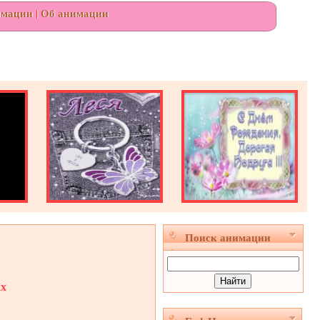
имации
|
Об анимации
Поиск анимации
ах