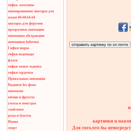
гифкк логотипы
анимированние аватары для
аськи 60-60,64-64
аватары для форумов
прозрачные анимации
анимашки абстракции
анимашки бабочки
Гифки шары
гифки водопады
флаги
гифки знаки зодиака
гифки сердечки
Прикольные анимации
Надписи без фона
анимагия
овощи и фрукты
ужасы и монстры
н
смайлики
розы и букеты
картинки и нажми
Имена
Для того,что бы непосредст
спорт