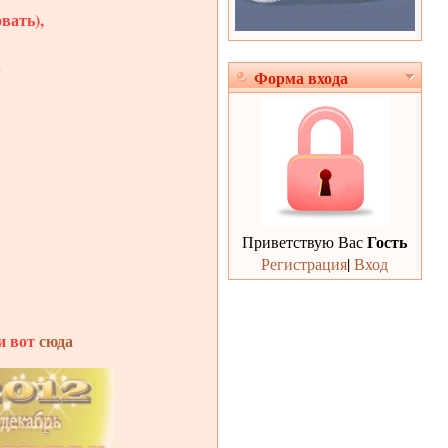
вать),
.
Форма входа
Гость
Приветствую Вас
Регистрация
|
Вход
и вот
сюда