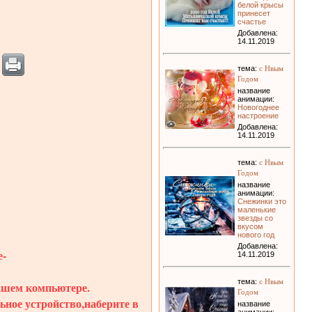
белой крысы
принесет
счастье
Добавлена:
14.11.2019
с Нвым
тема:
Годом
название
анимации:
Новогоднее
настроение
Добавлена:
14.11.2019
с Нвым
тема:
Годом
название
анимации:
Снежинки это
маленькие
звезды со
вкусом
нового год
Добавлена:
-
14.11.2019
с Нвым
тема:
вашем компьютере.
Годом
ьное устройство,наберите в
название