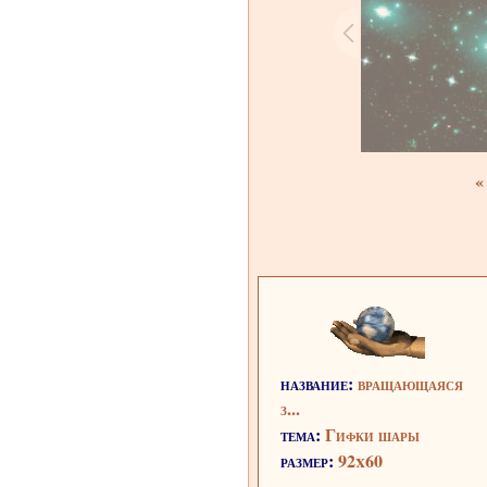
«
название:
вращающаяся
з...
тема:
Гифки шары
размер:
92x60