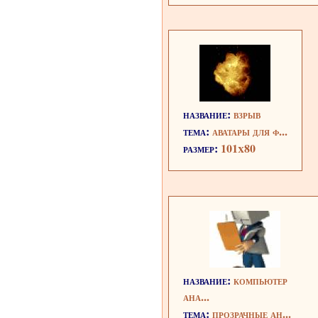
название:
взрыв
тема:
аватары для ф...
размер:
101x80
название:
компьютер
ана...
тема:
прозрачные ан...