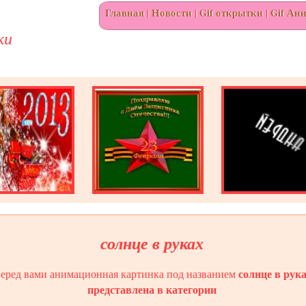
Главная
|
Новости
|
Gif открытки
|
Gif Ан
ки
солнце в руках
солнце в рук
еред вами анимационная картинка под названием
представлена в категории