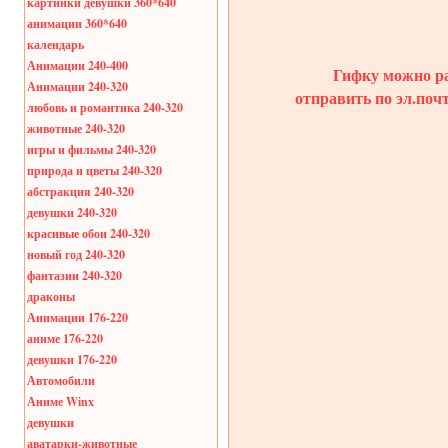
картинки девушки 360*640
анимации 360*640
календарь
Анимации 240-400
Гифку можно ра
Анимации 240-320
отправить по эл.поч
любовь и романтика 240-320
животные 240-320
игры и фильмы 240-320
природа и цветы 240-320
абстракция 240-320
девушки 240-320
красивые обои 240-320
новый год 240-320
фантазии 240-320
драконы
Анимации 176-220
аниме 176-220
девушки 176-220
Автомобили
Аниме Winx
девушки
аватарки-животные