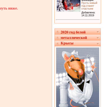
анимации:
Пусть новый
год станет
чуть ниже.
счастьем
Добавлена:
14.11.2019
2020 год белой
металлической
Крысы