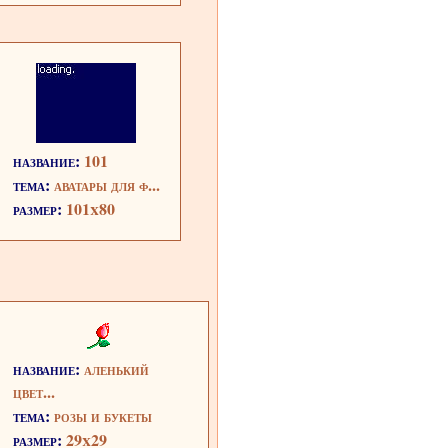
название:
101
тема:
аватары для ф...
размер:
101x80
название:
аленький
цвет...
тема:
розы и букеты
размер:
29x29