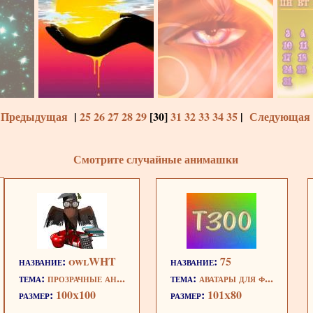
 Предыдущая
|
25
26
27
28
29
[
30
]
31
32
33
34
35
|
Следующая 
Смотрите случайные анимашки
название:
owlWHT
название:
75
тема:
прозрачные ан...
тема:
аватары для ф...
размер:
100x100
размер:
101x80