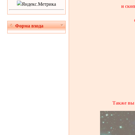
и ско
Форма входа
Также вы 