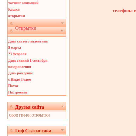
хостинг анимаций
телефона 
Кошки
открытки
Открытки
День святого валентина
8 марта
23 февраля
День знаний 1 сентября
поздравления
День рождение
с Нвым Годом
Пасха
Настроение
Друзья сайта
ОБОИ ГИФКИ ОТКРЫТКИ
Гиф Статистика