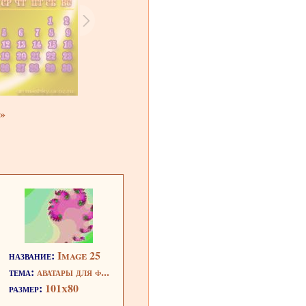
»
название:
Image 25
тема:
аватары для ф...
размер:
101x80