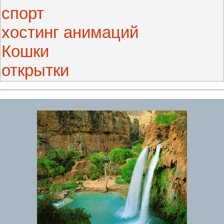
спорт
хостинг анимаций
Кошки
открытки