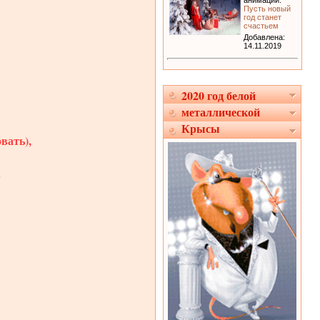
анимации:
Пусть новый
год станет
счастьем
Добавлена:
14.11.2019
2020 год белой
металлической
Крысы
вать),
.