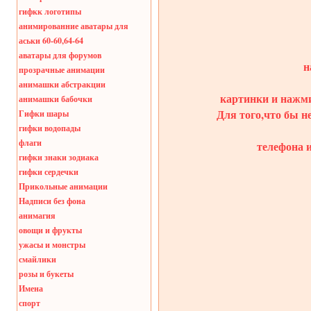
гифкк логотипы
анимированние аватары для
аськи 60-60,64-64
аватары для форумов
н
прозрачные анимации
анимашки абстракции
картинки и нажми
анимашки бабочки
Для того,что бы н
Гифки шары
гифки водопады
флаги
телефона 
гифки знаки зодиака
гифки сердечки
Прикольные анимации
Надписи без фона
анимагия
овощи и фрукты
ужасы и монстры
смайлики
розы и букеты
Имена
спорт