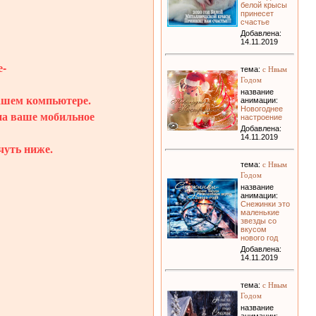
белой крысы
принесет
счастье
Добавлена:
14.11.2019
-
с Нвым
тема:
Годом
название
вашем компьютере.
анимации:
Новогоднее
 на ваше мобильное
настроение
Добавлена:
14.11.2019
чуть ниже.
с Нвым
тема:
Годом
название
анимации:
Снежинки это
маленькие
звезды со
вкусом
нового год
Добавлена:
14.11.2019
с Нвым
тема:
Годом
название