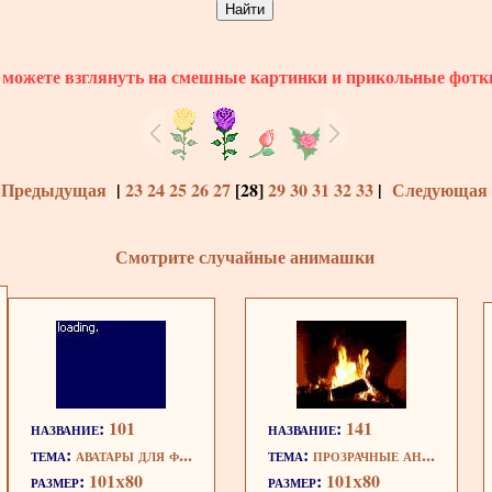
можете взглянуть на смешные картинки и прикольные фотк
 Предыдущая
|
23
24
25
26
27
[
28
]
29
30
31
32
33
|
Следующая 
Смотрите случайные анимашки
название:
101
название:
141
тема:
аватары для ф...
тема:
прозрачные ан...
размер:
101x80
размер:
101x80