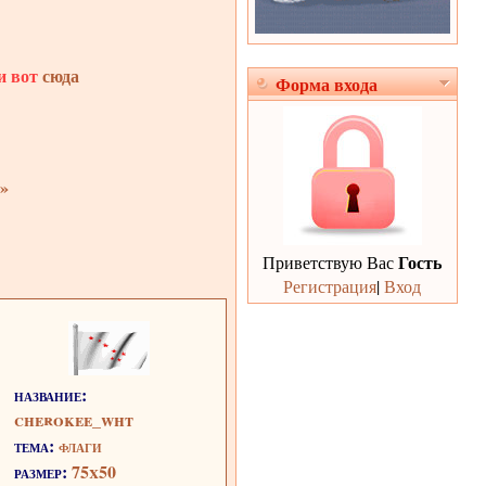
и вот
сюда
Форма входа
»
Гость
Приветствую Вас
Регистрация
|
Вход
название:
cherokee_wht
тема:
флаги
размер:
75x50