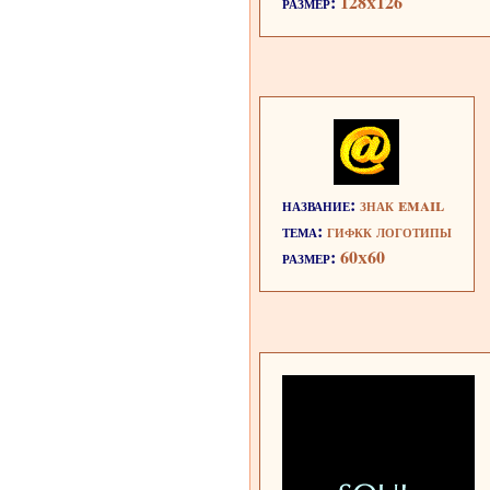
размер:
128x126
название:
знак email
тема:
гифкк логотипы
размер:
60x60