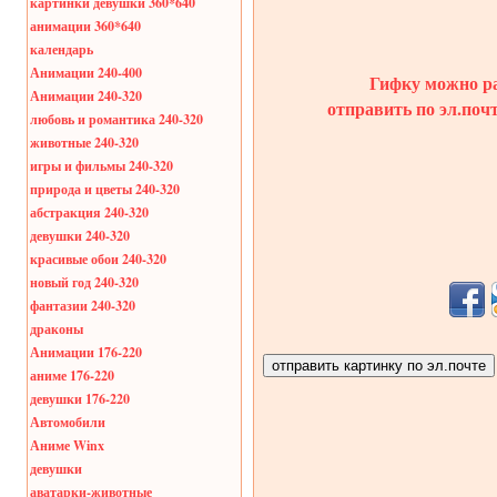
картинки девушки 360*640
анимации 360*640
календарь
Анимации 240-400
Гифку можно ра
Анимации 240-320
отправить по эл.поч
любовь и романтика 240-320
животные 240-320
игры и фильмы 240-320
природа и цветы 240-320
абстракция 240-320
девушки 240-320
красивые обои 240-320
новый год 240-320
фантазии 240-320
драконы
Анимации 176-220
аниме 176-220
девушки 176-220
Автомобили
Аниме Winx
девушки
аватарки-животные