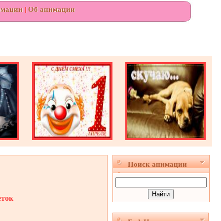
имации
|
Об анимации
Поиск анимации
еток