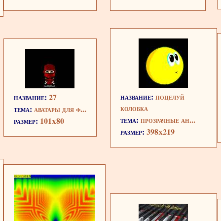
название:
поцелуй
название:
27
колобка
тема:
аватары для ф...
тема:
прозрачные ан...
размер:
101x80
размер:
398x219