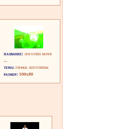
название:
логотип sony
...
тема:
гифкк логотипы
размер:
100x80