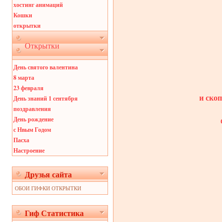
хостинг анимаций
Кошки
открытки
Открытки
День святого валентина
8 марта
23 февраля
и ско
День знаний 1 сентября
поздравления
День рождение
с Нвым Годом
Пасха
Настроение
Друзья сайта
ОБОИ ГИФКИ ОТКРЫТКИ
Гиф Статистика