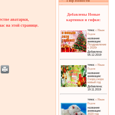
Гиф Новости
Добавлены Новые
естве аватарки,
картинки и гифки:
ас на этой странице.
с Нвым
тема:
Годом
название
анимации:
Поздравление
с 2020г
Добавлена:
05.12.2019
с Нвым
тема:
Годом
название
анимации:
Скоро,скоро
новый год
Добавлена:
19.11.2019
с Нвым
тема:
Годом
название
анимации:
2020 год