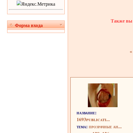
Также вы 
Форма входа
«
название:
1693publicati...
тема:
прозрачные ан...