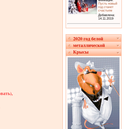
анимации:
Пусть новый
год станет
счастьем
Добавлена:
14.11.2019
2020 год белой
металлической
Крысы
вать),
.