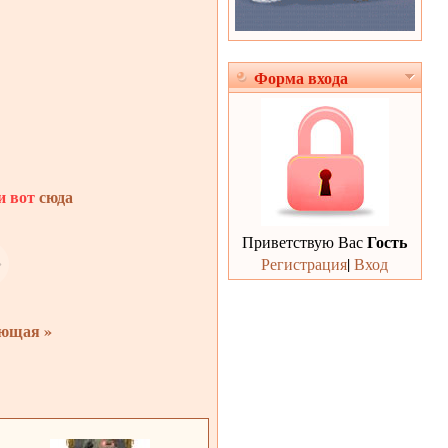
Форма входа
и вот
сюда
Гость
Приветствую Вас
Регистрация
|
Вход
ющая »