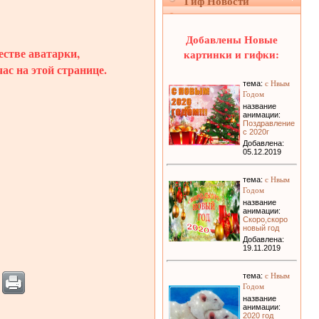
Гиф Новости
Добавлены Новые
естве аватарки,
картинки и гифки:
ас на этой странице.
с Нвым
тема:
Годом
название
анимации:
Поздравление
с 2020г
Добавлена:
05.12.2019
с Нвым
тема:
Годом
название
анимации:
Скоро,скоро
новый год
Добавлена:
19.11.2019
с Нвым
тема:
Годом
название
анимации:
2020 год