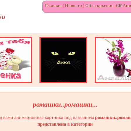
Главная
|
Новости
|
Gif открытки
|
Gif Ан
ки
ромашки..ромашки...
ромашки..ромашк
д вами анимационная картинка под названием
представлена в категории