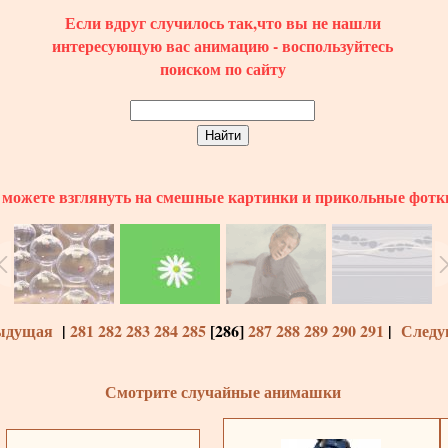
Если вдруг случилось так,что вы не нашли
интересующую вас анимацию - воспользуйтесь
поиском по сайту
можете взглянуть на смешные картинки и прикольные фотк
ыдущая
|
281
282
283
284
285
[
286
]
287
288
289
290
291
|
Следу
Смотрите случайные анимашки