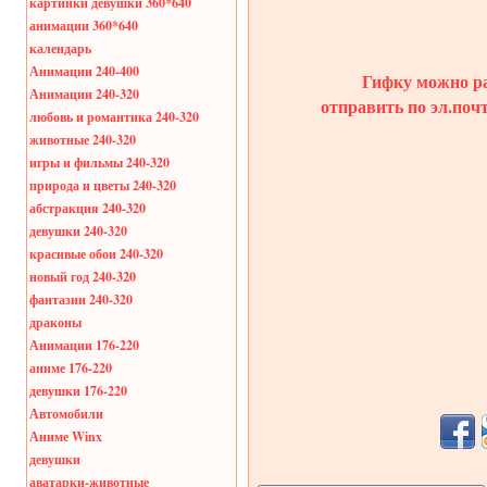
картинки девушки 360*640
анимации 360*640
календарь
Анимации 240-400
Гифку можно ра
Анимации 240-320
отправить по эл.поч
любовь и романтика 240-320
животные 240-320
игры и фильмы 240-320
природа и цветы 240-320
абстракция 240-320
девушки 240-320
красивые обои 240-320
новый год 240-320
фантазии 240-320
драконы
Анимации 176-220
аниме 176-220
девушки 176-220
Автомобили
Аниме Winx
девушки
аватарки-животные