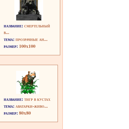
название:
смертельный
в...
тема:
прозрачные ан...
размер:
100x100
название:
тигр в кустах
тема:
аватарки-живо...
размер:
80x80