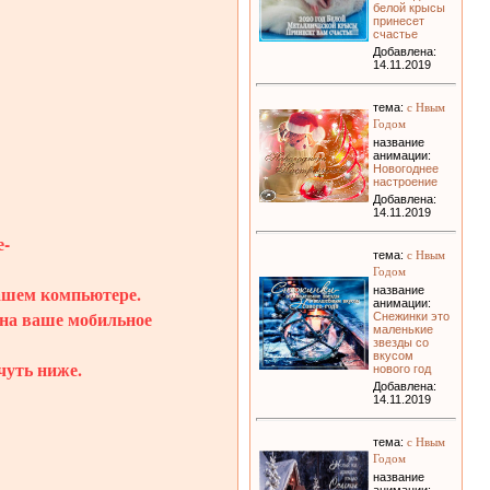
белой крысы
принесет
счастье
Добавлена:
14.11.2019
с Нвым
тема:
Годом
название
анимации:
Новогоднее
настроение
Добавлена:
14.11.2019
-
с Нвым
тема:
Годом
вашем компьютере.
название
анимации:
 на ваше мобильное
Снежинки это
маленькие
звезды со
вкусом
чуть ниже.
нового год
Добавлена:
14.11.2019
с Нвым
тема:
Годом
название