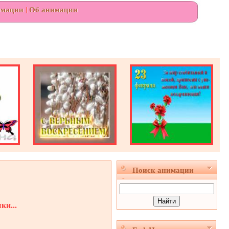
имации
|
Об анимации
Поиск анимации
и...