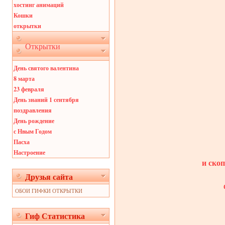
хостинг анимаций
Кошки
открытки
Открытки
День святого валентина
8 марта
23 февраля
День знаний 1 сентября
поздравления
День рождение
с Нвым Годом
Пасха
Настроение
и ско
Друзья сайта
ОБОИ ГИФКИ ОТКРЫТКИ
Гиф Статистика