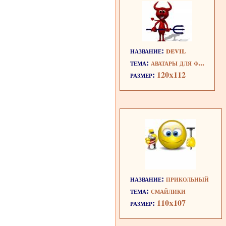
название:
devil
тема:
аватары для ф...
размер:
120x112
название:
прикольный
тема:
смайлики
размер:
110x107