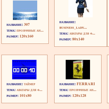
название:
название:
307
business_lady...
тема:
прозрачные ан...
тема:
аватары для ф...
размер:
120x160
размер:
80x140
название:
таймер
название:
FERRARI
тема:
аватары для ф...
тема:
прозрачные ан...
размер:
101x80
размер:
128x128