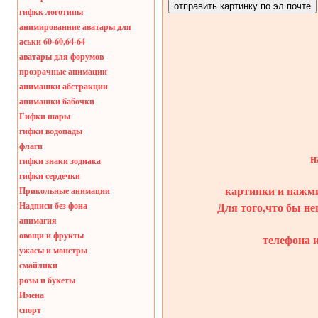
гифкк логотипы
анимированние аватары для
аськи 60-60,64-64
аватары для форумов
прозрачные анимации
анимашки абстракции
анимашки бабочки
Гифки шары
гифки водопады
флаги
н
гифки знаки зодиака
гифки сердечки
картинки и нажми
Прикольные анимации
Для того,что бы не
Надписи без фона
анимагия
овощи и фрукты
телефона 
ужасы и монстры
смайлики
розы и букеты
Имена
спорт