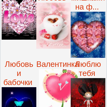
на ф...
Любовь
Валентинка
Люблю
и
тебя
бабочки