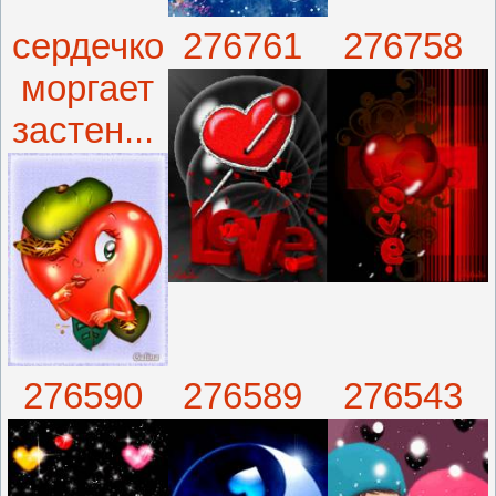
сердечко
276761
276758
моргает
застен...
276590
276589
276543