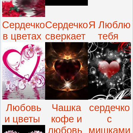
Сердечко
Сердечко
Я Люблю
в цветах
сверкает
тебя
Любовь
Чашка
сердечко
и цветы
кофе и
с
любовь
мишками