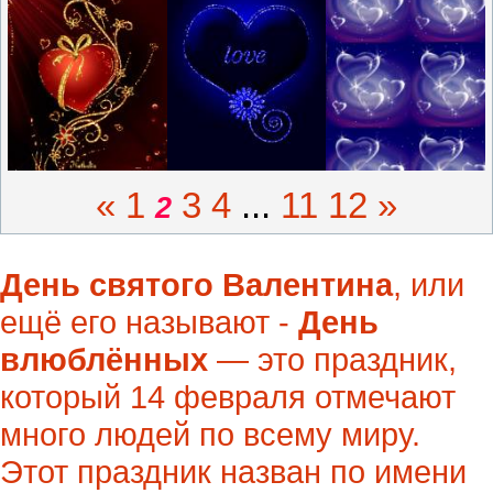
«
1
3
4
...
11
12
»
2
День святого Валентина
, или
ещё его называют -
День
влюблённых
— это праздник,
который 14 февраля отмечают
много людей по всему миру.
Этот праздник назван по имени