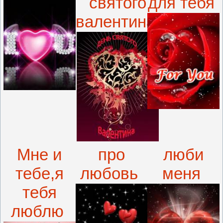
святого
для тебя
валентина
Мне и
про
люби
тебе,я
любовь
меня
тебя
люблю