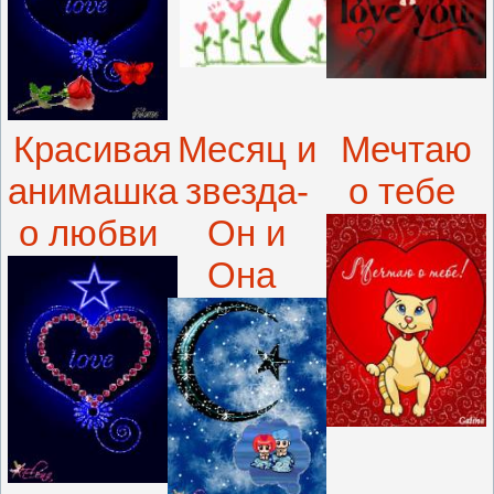
Красивая
Месяц и
Мечтаю
анимашка
звезда-
о тебе
о любви
Он и
Она