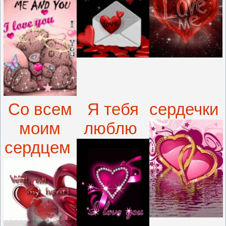
Со всем
Я тебя
сердечки
моим
люблю
сердцем