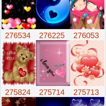
276534
276225
276053
275824
275714
275713