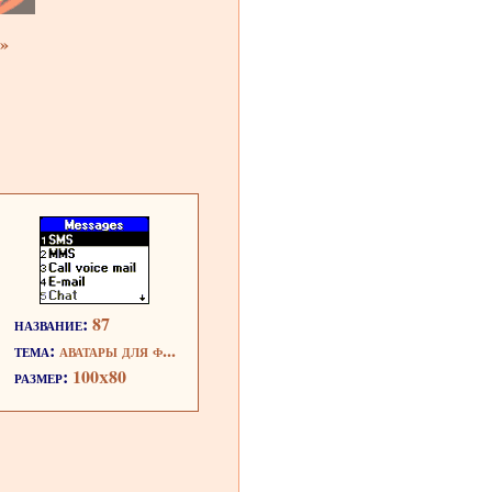
»
название:
87
тема:
аватары для ф...
размер:
100x80