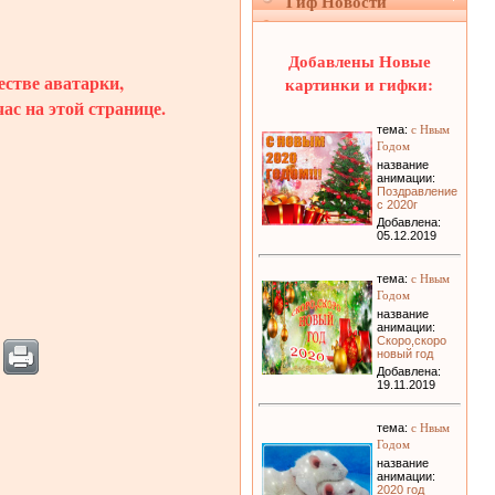
Гиф Новости
Добавлены Новые
естве аватарки,
картинки и гифки:
ас на этой странице.
с Нвым
тема:
Годом
название
анимации:
Поздравление
с 2020г
Добавлена:
05.12.2019
с Нвым
тема:
Годом
название
анимации:
Скоро,скоро
новый год
Добавлена:
19.11.2019
с Нвым
тема:
Годом
название
анимации:
2020 год