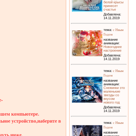
белой крысы
принесет
счастье
Добавлена:
14.11.2019
с Нвым
тема:
Годом
название
анимации:
Новогоднее
настроение
Добавлена:
14.11.2019
с Нвым
тема:
Годом
название
анимации:
Снежинки это
маленькие
звезды со
-
вкусом
нового год
Добавлена:
14.11.2019
вашем компьютере.
льное устройство,наберите в
с Нвым
тема:
Годом
название
чуть ниже.