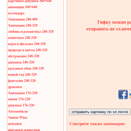
картинки девушки 360*640
анимации 360*640
календарь
Анимации 240-400
Гифку можно ра
Анимации 240-320
отправить по эл.поч
любовь и романтика 240-320
животные 240-320
игры и фильмы 240-320
природа и цветы 240-320
абстракция 240-320
девушки 240-320
красивые обои 240-320
новый год 240-320
фантазии 240-320
драконы
Анимации 176-220
аниме 176-220
девушки 176-220
Автомобили
Аниме Winx
Cмотрите также анимации:
девушки
аватарки-животные