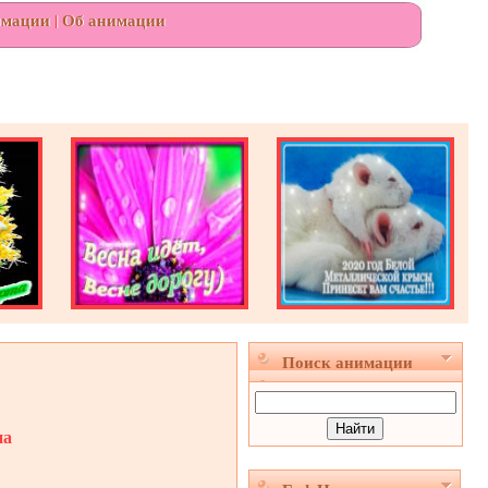
имации
|
Об анимации
Поиск анимации
на