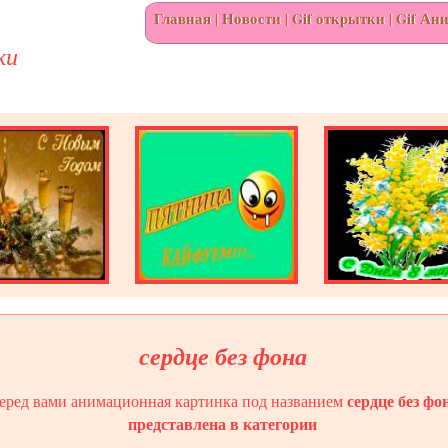
Главная
|
Новости
|
Gif открытки
|
Gif Ан
ки
сердце без фона
сердце без фо
еред вами анимационная картинка под названием
представлена в категории