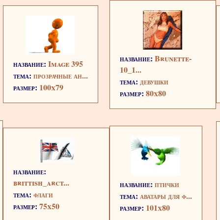
название:
Brunette-
название:
Image 395
10_1...
тема:
прозрачные ан...
тема:
девушки
размер:
100x79
размер:
80x80
название:
brittish_arct...
название:
птички
тема:
флаги
тема:
аватары для ф...
размер:
75x50
размер:
101x80