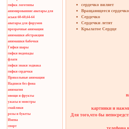
сердечко виляет
гифкк логотипы
Вращающееся сердечко
анимированние аватары для
Сердечко
аськи 60-60,64-64
Сердечки летят
аватары для форумов
Крылатое Сердце
прозрачные анимации
анимашки абстракции
анимашки бабочки
Гифки шары
гифки водопады
флаги
гифки знаки зодиака
гифки сердечки
Прикольные анимации
Надписи без фона
анимагия
н
овощи и фрукты
ужасы и монстры
картинки и нажми
смайлики
Для того,что бы непосредст
розы и букеты
Имена
спорт
телефона 