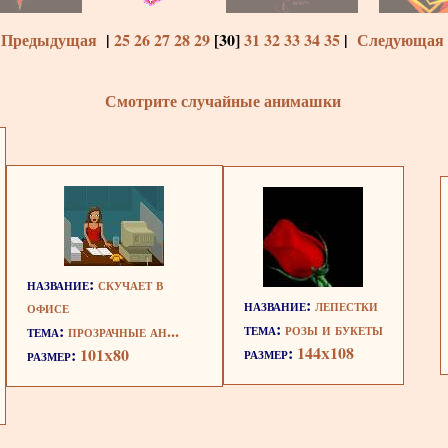
 Предыдущая
|
25
26
27
28
29
[
30
]
31
32
33
34
35
|
Следующая 
Смотрите случайные анимашки
название:
скучает в
название:
лепестки
офисе
тема:
розы и букеты
тема:
прозрачные ан...
размер:
144x108
размер:
101x80