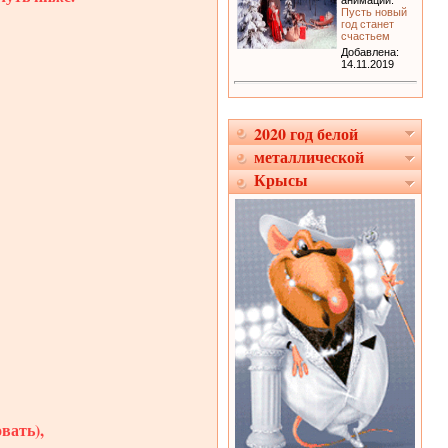
анимации:
Пусть новый
год станет
счастьем
Добавлена:
14.11.2019
2020 год белой
металлической
Крысы
вать),