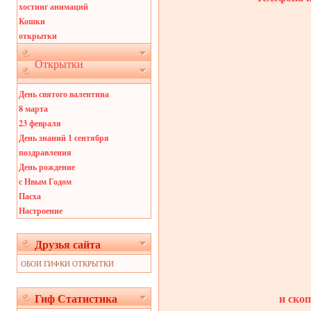
хостинг анимаций
Кошки
открытки
Открытки
День святого валентина
8 марта
23 февраля
День знаний 1 сентября
поздравления
День рождение
с Нвым Годом
Пасха
Настроение
Друзья сайта
ОБОИ ГИФКИ ОТКРЫТКИ
и ско
Гиф Статистика