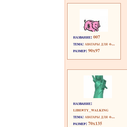
название:
007
тема:
аватары для ф...
размер:
90x97
название:
liberty_walking
тема:
аватары для ф...
размер:
70x135