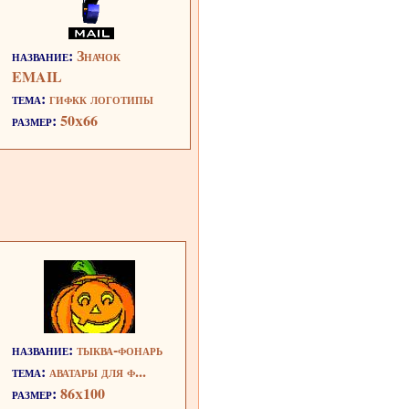
название:
Значок
EMAIL
тема:
гифкк логотипы
размер:
50x66
название:
тыква-фонарь
тема:
аватары для ф...
размер:
86x100