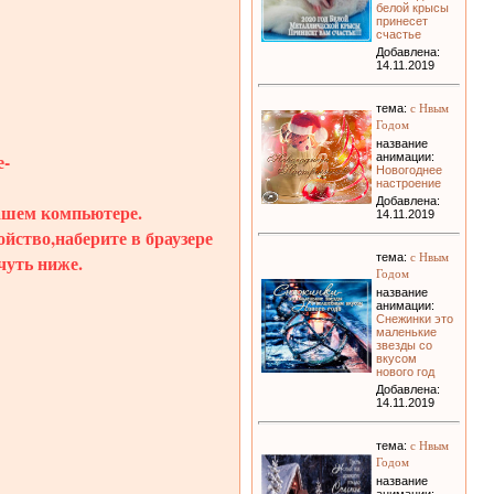
белой крысы
принесет
счастье
Добавлена:
14.11.2019
с Нвым
тема:
Годом
название
-
анимации:
Новогоднее
настроение
Добавлена:
вашем компьютере.
14.11.2019
ойство,наберите в браузере
с Нвым
чуть ниже.
тема:
Годом
название
анимации:
Снежинки это
маленькие
звезды со
вкусом
нового год
Добавлена:
14.11.2019
с Нвым
тема:
Годом
название