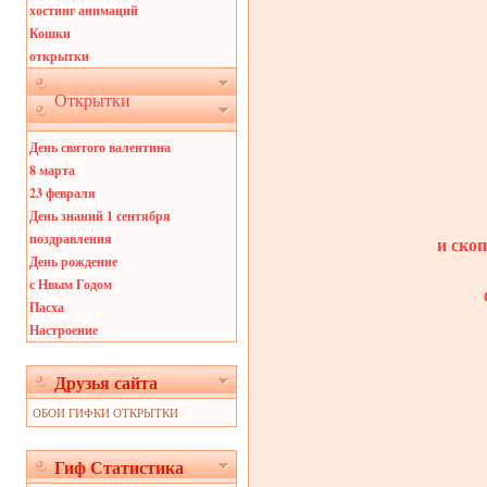
хостинг анимаций
Кошки
открытки
Открытки
День святого валентина
8 марта
23 февраля
День знаний 1 сентября
поздравления
и ско
День рождение
с Нвым Годом
Пасха
Настроение
Друзья сайта
ОБОИ ГИФКИ ОТКРЫТКИ
Гиф Статистика