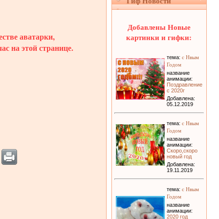
Гиф Новости
Добавлены Новые
естве аватарки,
картинки и гифки:
ас на этой странице.
с Нвым
тема:
Годом
название
анимации:
Поздравление
с 2020г
Добавлена:
05.12.2019
с Нвым
тема:
Годом
название
анимации:
Скоро,скоро
новый год
Добавлена:
19.11.2019
с Нвым
тема:
Годом
название
анимации:
2020 год