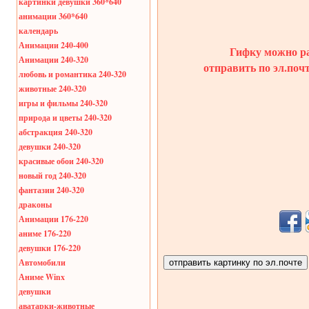
картинки девушки 360*640
анимации 360*640
календарь
Анимации 240-400
Гифку можно ра
Анимации 240-320
отправить по эл.поч
любовь и романтика 240-320
животные 240-320
игры и фильмы 240-320
природа и цветы 240-320
абстракция 240-320
девушки 240-320
красивые обои 240-320
новый год 240-320
фантазии 240-320
драконы
Анимации 176-220
аниме 176-220
девушки 176-220
Автомобили
Аниме Winx
девушки
аватарки-животные