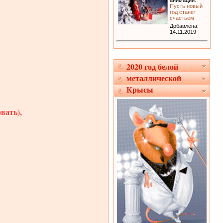
анимации:
Пусть новый
год станет
счастьем
Добавлена:
14.11.2019
2020 год белой
металлической
Крысы
вать),
.