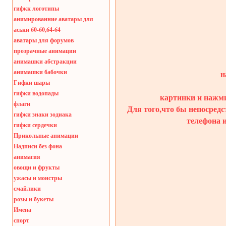
гифкк логотипы
анимированние аватары для
аськи 60-60,64-64
аватары для форумов
прозрачные анимации
анимашки абстракции
анимашки бабочки
н
Гифки шары
гифки водопады
картинки и нажми
флаги
Для того,что бы непосредс
гифки знаки зодиака
телефона 
гифки сердечки
Прикольные анимации
Надписи без фона
анимагия
овощи и фрукты
ужасы и монстры
смайлики
розы и букеты
Имена
спорт