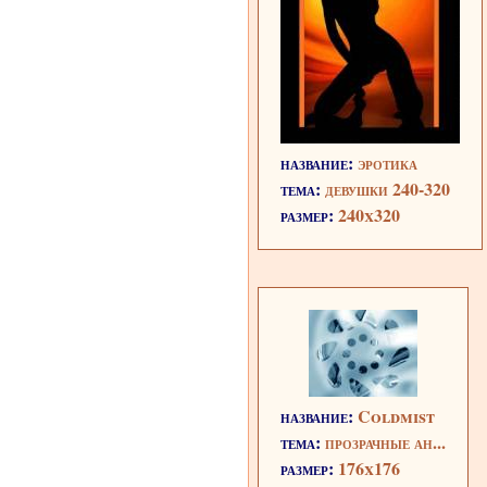
название:
эротика
тема:
девушки 240-320
размер:
240x320
название:
Coldmist
тема:
прозрачные ан...
размер:
176x176