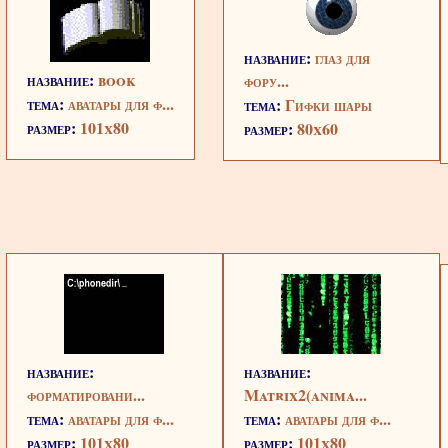
название:
глаз для
название:
book
фору...
тема:
аватары для ф...
тема:
Гифки шары
размер:
101x80
размер:
80x60
название:
название:
форматировани...
Matrix2(anima...
тема:
аватары для ф...
тема:
аватары для ф...
размер:
101x80
размер:
101x80