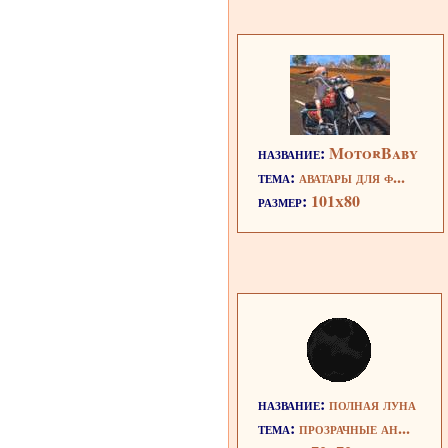
название:
MotorBaby
тема:
аватары для ф...
размер:
101x80
название:
полная луна
тема:
прозрачные ан...