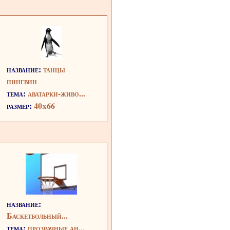
название:
танцы
пингвин
тема:
аватарки-живо...
размер:
40x66
название:
Баскетбольный...
тема:
прозрачные ан...