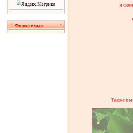
и ско
Форма входа
Также вы 