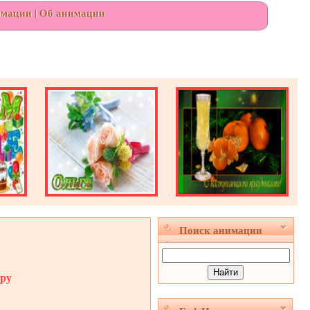
имации
|
Об анимации
Поиск анимации
тру