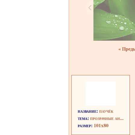
« Пред
название:
паучёк
тема:
прозрачные ан...
размер:
101x80