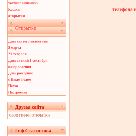
хостинг анимаций
телефона 
Кошки
открытки
Открытки
День святого валентина
8 марта
23 февраля
День знаний 1 сентября
поздравления
День рождение
с Нвым Годом
Пасха
Настроение
Друзья сайта
ОБОИ ГИФКИ ОТКРЫТКИ
Гиф Статистика