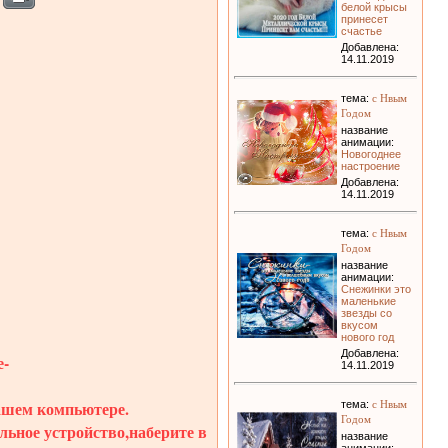
белой крысы
принесет
счастье
Добавлена:
14.11.2019
с Нвым
тема:
Годом
название
анимации:
Новогоднее
настроение
Добавлена:
14.11.2019
с Нвым
тема:
Годом
название
анимации:
Снежинки это
маленькие
звезды со
вкусом
нового год
Добавлена:
-
14.11.2019
с Нвым
вашем компьютере.
тема:
Годом
ильное устройство,наберите в
название