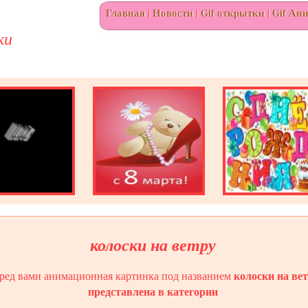
Главная
|
Новости
|
Gif открытки
|
Gif Ан
ки
колоски на ветру
колоски на ве
ред вами анимационная картинка под названием
представлена в категории