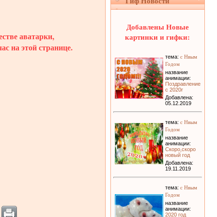
Гиф Новости
Добавлены Новые
естве аватарки,
картинки и гифки:
ас на этой странице.
с Нвым
тема:
Годом
название
анимации:
Поздравление
с 2020г
Добавлена:
05.12.2019
с Нвым
тема:
Годом
название
анимации:
Скоро,скоро
новый год
Добавлена:
19.11.2019
с Нвым
тема:
Годом
название
анимации:
2020 год