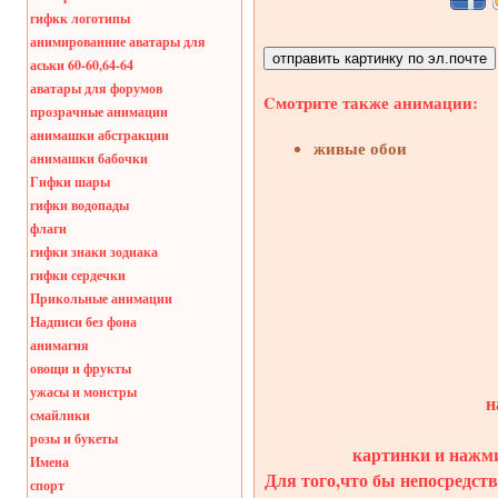
гифкк логотипы
анимированние аватары для
аськи 60-60,64-64
аватары для форумов
Cмотрите также анимации:
прозрачные анимации
анимашки абстракции
живые обои
анимашки бабочки
Гифки шары
гифки водопады
флаги
гифки знаки зодиака
гифки сердечки
Прикольные анимации
Надписи без фона
анимагия
овощи и фрукты
ужасы и монстры
н
смайлики
розы и букеты
картинки и нажми
Имена
Для того,что бы непосредств
спорт