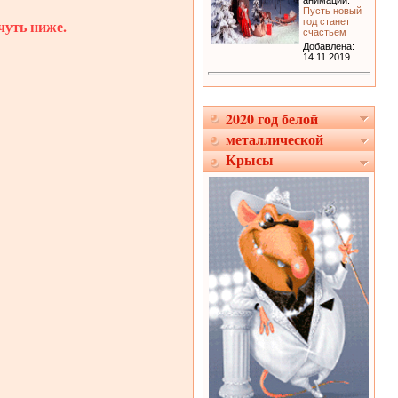
анимации:
Пусть новый
чуть ниже.
год станет
счастьем
Добавлена:
14.11.2019
2020 год белой
металлической
Крысы