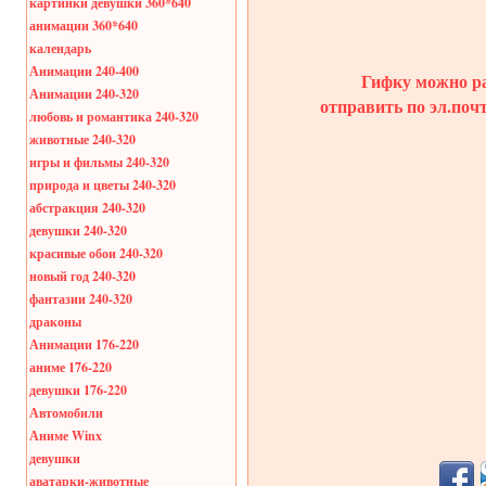
картинки девушки 360*640
анимации 360*640
календарь
Анимации 240-400
Гифку можно ра
Анимации 240-320
отправить по эл.поч
любовь и романтика 240-320
животные 240-320
игры и фильмы 240-320
природа и цветы 240-320
абстракция 240-320
девушки 240-320
красивые обои 240-320
новый год 240-320
фантазии 240-320
драконы
Анимации 176-220
аниме 176-220
девушки 176-220
Автомобили
Аниме Winx
девушки
аватарки-животные