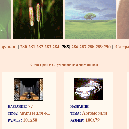
ыдущая
|
280
281
282
283
284
[
285
]
286
287
288
289
290
|
Следу
Смотрите случайные анимашки
название:
77
название:
тема:
аватары для ф...
тема:
Автомобили
размер:
101x80
размер:
100x79