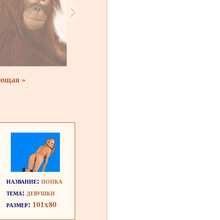
ющая »
название:
попка
тема:
девушки
размер:
101x80