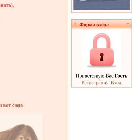
вать),
.
Форма входа
Гость
Приветствую Вас
Регистрация
|
Вход
и вот
сюда