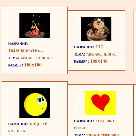
название:
название:
112
162publicatio...
тема:
аватары для ф...
тема:
аватары для ф...
размер:
108x140
размер:
100x100
название:
сердечко
название:
поцелуй
виляет
колобка
тема:
гифки сердечки