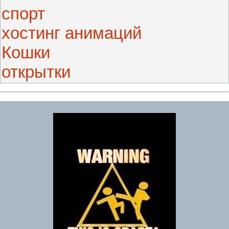
спорт
хостинг анимаций
Кошки
открытки