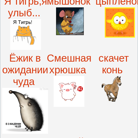
Я тигрь,я
мышонок
цыплёно
улыб...
Ёжик в
Смешная
скачет
ожидании
хрюшка
конь
чуда