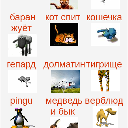
баран
кот спит
кошечка
жуёт
гепард
долматин
тигрище
pingu
медведь
верблюд
и бык