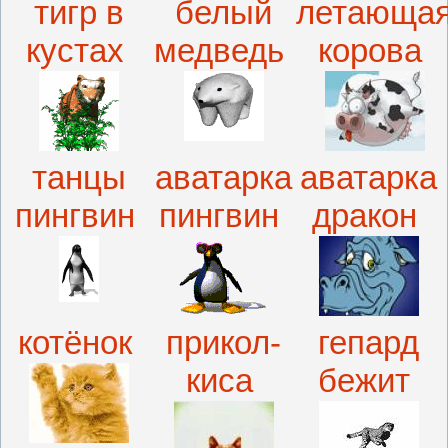
тигр в
белый
летающа
кустах
медведь
корова
танцы
аватарка
аватарка
пингвин
пингвин
дракон
котёнок
прикол-
гепард
киса
бежит