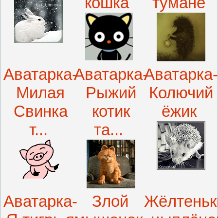
кошка
тумане
Аватарка-
Аватарка-
Аватарка
Милая
Рыжий
Колючий
Свинка
котик
ёжик
т...
та...
Аватарка-
Злой
Жёлтеньк