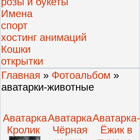
розы и букеты
Имена
спорт
хостинг анимаций
Кошки
открытки
Главная
»
Фотоальбом
»
аватарки-животные
Аватарка
Аватарка
Аватарка
Кролик
Чёрная
Ёжик в